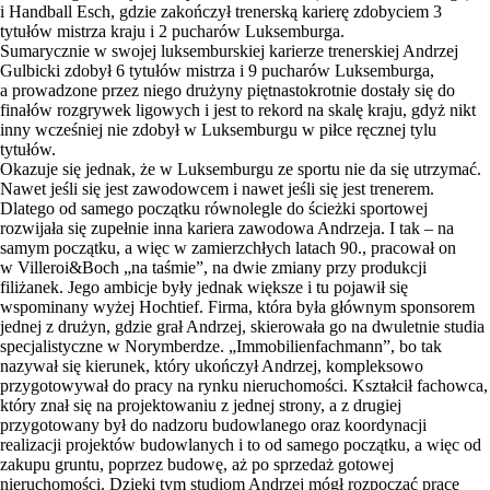
i Handball Esch, gdzie zakończył trenerską karierę zdobyciem 3
tytułów mistrza kraju i 2 pucharów Luksemburga.
Sumarycznie w swojej luksemburskiej karierze trenerskiej Andrzej
Gulbicki zdobył 6 tytułów mistrza i 9 pucharów Luksemburga,
a prowadzone przez niego drużyny piętnastokrotnie dostały się do
finałów rozgrywek ligowych i jest to rekord na skalę kraju, gdyż nikt
inny wcześniej nie zdobył w Luksemburgu w piłce ręcznej tylu
tytułów.
Okazuje się jednak, że w Luksemburgu ze sportu nie da się utrzymać.
Nawet jeśli się jest zawodowcem i nawet jeśli się jest trenerem.
Dlatego od samego początku równolegle do ścieżki sportowej
rozwijała się zupełnie inna kariera zawodowa Andrzeja. I tak – na
samym początku, a więc w zamierzchłych latach 90., pracował on
w Villeroi&Boch „na taśmie”, na dwie zmiany przy produkcji
filiżanek. Jego ambicje były jednak większe i tu pojawił się
wspominany wyżej Hochtief. Firma, która była głównym sponsorem
jednej z drużyn, gdzie grał Andrzej, skierowała go na dwuletnie studia
specjalistyczne w Norymberdze. „Immobilienfachmann”, bo tak
nazywał się kierunek, który ukończył Andrzej, kompleksowo
przygotowywał do pracy na rynku nieruchomości. Kształcił fachowca,
który znał się na projektowaniu z jednej strony, a z drugiej
przygotowany był do nadzoru budowlanego oraz koordynacji
realizacji projektów budowlanych i to od samego początku, a więc od
zakupu gruntu, poprzez budowę, aż po sprzedaż gotowej
nieruchomości. Dzięki tym studiom Andrzej mógł rozpocząć pracę