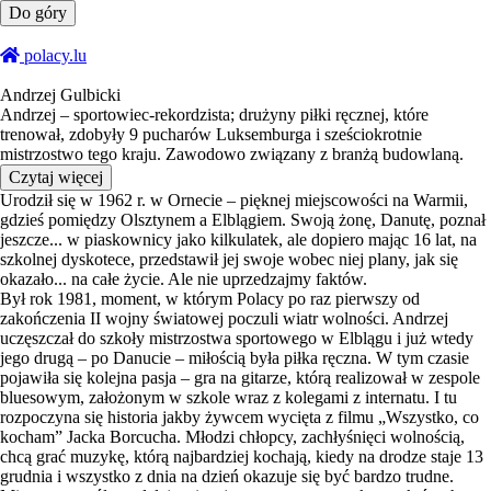
Do góry
polacy.lu
Andrzej Gulbicki
Andrzej – sportowiec-rekordzista; drużyny piłki ręcznej, które
trenował, zdobyły 9 pucharów Luksemburga i sześciokrotnie
mistrzostwo tego kraju. Zawodowo związany z branżą budowlaną.
Czytaj więcej
Urodził się w 1962 r. w Ornecie – pięknej miejscowości na Warmii,
gdzieś pomiędzy Olsztynem a Elblągiem. Swoją żonę, Danutę, poznał
jeszcze... w piaskownicy jako kilkulatek, ale dopiero mając 16 lat, na
szkolnej dyskotece, przedstawił jej swoje wobec niej plany, jak się
okazało... na całe życie. Ale nie uprzedzajmy faktów.
Był rok 1981, moment, w którym Polacy po raz pierwszy od
zakończenia II wojny światowej poczuli wiatr wolności. Andrzej
uczęszczał do szkoły mistrzostwa sportowego w Elblągu i już wtedy
jego drugą – po Danucie – miłością była piłka ręczna. W tym czasie
pojawiła się kolejna pasja – gra na gitarze, którą realizował w zespole
bluesowym, założonym w szkole wraz z kolegami z internatu. I tu
rozpoczyna się historia jakby żywcem wycięta z filmu „Wszystko, co
kocham” Jacka Borcucha. Młodzi chłopcy, zachłyśnięci wolnością,
chcą grać muzykę, którą najbardziej kochają, kiedy na drodze staje 13
grudnia i wszystko z dnia na dzień okazuje się być bardzo trudne.