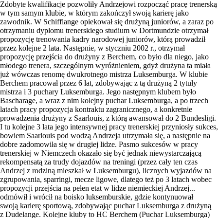
Zdobyte kwalifikacje pozwoliły Andrzejowi rozpocząć pracę trenerską
w tym samym klubie, w którym zakończył swoją karierę jako
zawodnik. W Schifflange opiekował się drużyną juniorów, a zaraz po
otrzymaniu dyplomu trenerskiego studium w Dortmundzie otrzymał
propozycję trenowania kadry narodowej juniorów, którą prowadził
przez kolejne 2 lata. Następnie, w styczniu 2002 r., otrzymał
propozycję przejścia do drużyny z Berchem, co było dla niego, jako
młodego trenera, szczególnym wyróżnieniem, gdyż drużyna ta miała
już wówczas renomę dwukrotnego mistrza Luksemburga. W klubie
Berchem pracował przez 6 lat, zdobywając z tą drużyną 2 tytuły
mistrza i 3 puchary Luksemburga. Jego następnym klubem było
Bascharage, a wraz z nim kolejny puchar Luksemburga, a po trzech
latach pracy propozycja kontraktu zagranicznego, a konkretnie
prowadzenia drużyny z Saarlouis, z którą awansował do 2 Bundesligi.
I tu kolejne 3 lata jego intensywnej pracy trenerskiej przyniosły sukces,
bowiem Saarlouis pod wodzą Andrzeja utrzymała się, a następnie na
dobre zadomowiła się w drugiej lidze. Pasmo sukcesów w pracy
trenerskiej w Niemczech okazało się być jednak niewystarczającą
rekompensatą za trudy dojazdów na treningi (przez cały ten czas
Andrzej z rodziną mieszkał w Luksemburgu), licznych wyjazdów na
zgrupowania, sparringi, mecze ligowe, dlatego też po 3 latach wobec
propozycji przejścia na pełen etat w lidze niemieckiej Andrzej...
odmówił i wrócił na boisko luksemburskie, gdzie kontynuował
swoją karierę sportową, zdobywając puchar Luksemburga z drużyną
z Dudelange. Kolejne kluby to HC Berchem (Puchar Luksemburga)