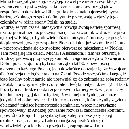
Mimo to zespół gra dalej, osiągając nawet pewne sukcesy, których
zwieńczeniem jest występ na koncercie laureatów przeglądów
zespołów amatorskich w Elblągu. Jak to jednak najczęściej bywa,
karierę szkolnego zespołu definitywnie przerywają wyjazdy jego
członków w różne strony Polski na studia.
Andrzej w tym czasie intensywnie rozwija swoją karierę sportową
i zaraz po maturze rozpoczyna pracę jako zawodnik w drużynie piłki
ręcznej w Elblągu, by niewiele później otrzymać propozycję przejścia
do pierwszoligowego zespołu z Płocka. I tak – już wspólnie z Danutą
– przeprowadzają się do swojego pierwszego mieszkania w Płocku.
Tam rodzą się ich dzieci, Michał i Aleksandra, i tam też otrzymuje
Andrzej pierwszą propozycję kontraktu zagranicznego w Szwajcarii.
Dobra praca zagranicą była na początku lat 90. z pewnością
marzeniem każdego Polaka, jednak wkrótce okazuje się, że Szwajcaria
dla Andrzeja nie będzie rajem na Ziemi. Przede wszystkim dlatego, iż
jego legalny pobyt tamże nie uprawniał go do zabrania ze sobą rodziny
z Polski – a więc nie tylko żony, ale i dwójki małych dzieci (2 i 4 lata).
Poza tym na drodze do dalszego rozwoju kariery w Szwajcarii stały
lokalne przepisy, jak choćby ten, iż w danej drużynie grać może
jedynie 1 obcokrajowiec. Te i inne obostrzenia, które czyniły z „ziemi
obiecanej” miejsce hermetycznie zamknięte, wręcz nieprzyjazne,
spowodowały, iż Andrzej poważnie rozważał zakończenie kontraktu
i powrót do kraju. I tu przydarzył się kolejny niezwykły zbieg
okoliczności; znajomy z Luksemburga zaprosił Andrzeja
w odwiedziny, a kiedy ten przyjechał, zaproponował mu