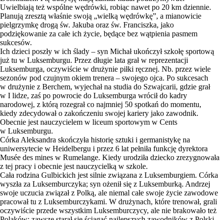
Uwielbiają też wspólne wędrówki, robiąc nawet po 20 km dziennie.
Planują zresztą właśnie swoją „wielką wędrówkę”, a mianowicie
pielgrzymkę drogą św. Jakuba oraz św. Franciszka, jako
podziękowanie za całe ich życie, będące bez wątpienia pasmem
sukcesów.
Ich dzieci poszły w ich ślady – syn Michał ukończył szkołę sportową
już tu w Luksemburgu. Przez długie lata grał w reprezentacji
Luksemburga, oczywiście w drużynie piłki ręcznej. Nb. przez wiele
sezonów pod czujnym okiem trenera – swojego ojca. Po sukcesach
w drużynie z Berchem, wyjechał na studia do Szwajcarii, gdzie grał
w I lidze, zaś po powrocie do Luksemburga wrócił do kadry
narodowej, z którą rozegrał co najmniej 50 spotkań do momentu,
kiedy zdecydował o zakończeniu swojej kariery jako zawodnik.
Obecnie jest nauczycielem w liceum sportowym w Cents
w Luksemburgu.
Córka Aleksandra skończyła historię sztuki i germanistykę na
uniwersytecie w Heidelbergu i przez 6 lat pełniła funkcję dyrektora
Musée des mines w Rumelange. Kiedy urodziła dziecko zrezygnowała
z tej pracy i obecnie jest nauczycielką w szkole.
Cała rodzina Gulbickich jest silnie związana z Luksemburgiem. Córka
wyszła za Luksemburczyka; syn ożenił się z Luksemburką. Andrzej
swoje uczucia związał z Polką, ale niemal całe swoje życie zawodowe
pracował tu z Luksemburczykami. W drużynach, które trenował, grali
oczywiście przede wszystkim Luksemburczycy, ale nie brakowało też
Polaków; zawsze starał się ściągać najlepszych zawodników z Polski