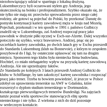
niezobowiązujący udział w sparringu z lokalną drużyną.
Luksemburczycy byli oczarowani stylem gry Andrzeja, jego
skutecznością na boisku i profesjonalizmem. Szybko okazało się, że
nie tylko nie mają nic przeciwko sprowadzeniu przez niego całej
rodziny, ale gotowi są pojechać do Polski, by przekonać Danutę do
pomysłu kontynuacji kariery zawodowej męża w kraju nad Mozelą.
Pojechali, przekonali i w ten sposób w 1991 r. państwo Gulbiccy
znaleźli się w Luksemburgu, zaś Andrzej rozpoczął pracę jako
zawodnik w drużynie piłki ręcznej w Esch-sur-Alzette. Dalej wszystko
potoczyło się szybko, wręcz brawurowo. Andrzej, pnąc się po
szczeblach kariery zawodnika, po dwóch latach gry w Eschu przeszedł
do Standardu Luksemburg (klub na Bonnevoie), z którym to zespołem
poszybował do I ligi, by ostatecznie uplasować się tam na drugim
miejscu. Sponsorem tego klubu była niemiecka firma budowlana,
Hochtief, co miało niebagatelny wpływ na przyszłą karierę zawodową
Andrzeja. Ale nie uprzedzajmy faktów.
Ze Standardu po kolejnych 3 latach przeszedł Andrzej Gulbicki do
klubu w Schifflange, by tam zakończyć karierę zawodnika i rozpocząć
pracę jako trener. Trzeba tu bowiem powiedzieć, iż jeszcze w Polsce
zdobył on uprawnienia trenerskie na AWF w Gdańsku, które
rozszerzył o dyplom studium trenerskiego w Dortmundzie,
kształcącego pierwszoligowych trenerów Bundesligi. Na zajęciach
tamże poznał wielu sportowców stanowiących elitę sportu
niemieckiego i nie tylko. Z wieloma z nich do dziś pozostaje
w serdecznym kontakcie.