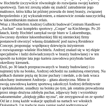
w Hochtiefie (oczywiście równolegle do rozwijania swojej kariery
sportowej). Tam też zresztą udało się znaleźć zatrudnienie jego
małżonce, która kilka lat później przeszła do innej branży, związanej
bezpośrednio z jej wykształceniem, a mianowicie została nauczycielką
w luksemburskim maison relais.
Wraz z Hochtiefem Andrzej Gulbicki budował Centrum Handlowe
„Auchan” oraz kompleks sportowy „Coque” na Kirchbergu. Po 20
latach, kiedy Hochtief zamykał swoje biuro w Luksemburgu,
ówczesny dyrektor luksemburskiej filii tej niemieckiej firmy
postanowił otworzyć własną działalność pod nazwą Residence
Concept, proponując współpracę dziewięciu inżynierom
z rozwiązanego właśnie Hochtiefa. Andrzej znalazł się w tej ekipie
specjalistów i ludzi doświadczonych w branży budowlanej i w ten
sposób na kolejne lata jego kariera zawodowa przybrała bardzo
określony kierunek.
Dziś, po 30 latach przepracowanych w branży budowlanej i co
najmniej tylu na boisku, Andrzej odchodzi na zasłużoną emeryturę. Na
półkach dumnie prężą się liczne puchary i medale, a do łask wraca
ukochany instrument Andrzeja – gitara akustyczna. Mimo iż
swoją zawodową karierę sportową zakończył Andrzej definitywnie
i spektakularnie, usiadłszy na boisku po tym, jak ostatnia prowadzona
przez niego drużyna zdobyła puchar, zdjąwszy buty i wyrzekłszy
sakramentalne „dziękuję piłko ręczna”, nie zrezygnował on ze sportu!
Od lat z żoną każde wakacje spędzali na nartach we włoskich
Dolomitach. I tę tradycję mają zamiar nadal podtrzymywać.